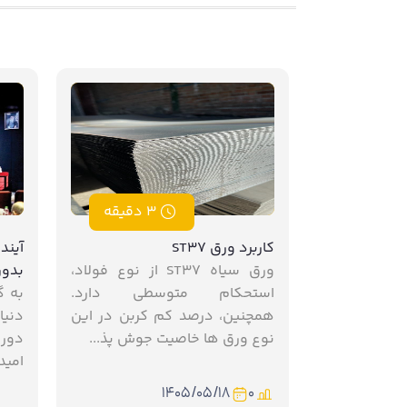
3 دقیقه
کاربرد ورق ST37
آیند
ورق سیاه ST37 از نوع فولاد،
بدون
استحکام متوسطی دارد.
به گ
همچنین، درصد کم کربن در این
دنیا
نوع ورق ها خاصیت جوش پذ...
دور 
امید
۱۴۰۵/۰۵/۱۸
0